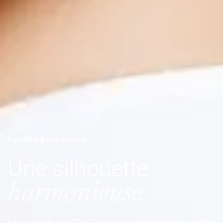
Lipofilling des fesses
Une silhouette
harmonieuse
Les suites du lipofilling fessier sont généralement simples