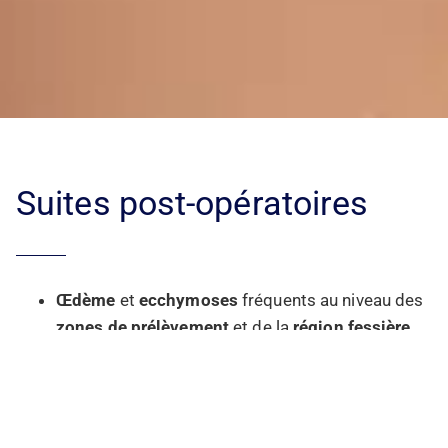
Suites post-opératoires
Œdème
et
ecchymoses
fréquents au niveau des
zones de prélèvement
et de la
région fessière
,
surtout les premiers jours
Sensation de tension
ou de courbatures,
principalement liée à la
lipoaspiration
Limitation des positions assises prolongées